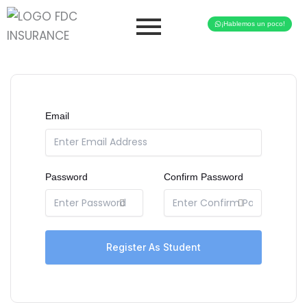
Skip
to
¡Hablemos un poco!
content
Email
Password
Confirm Password
Register As Student