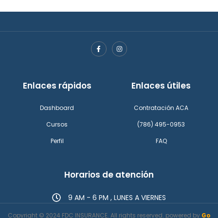
F
I
a
n
c
s
e
t
b
a
o
g
Enlaces rápidos
Enlaces útiles
o
r
k
a
-
m
f
Dashboard
Contratación ACA
Cursos
(786) 495-0953
Perfil
FAQ
Horarios de atención
9 AM - 6 PM , LUNES A VIERNES
Copyright © 2024 FDC INSURANCE. All rights reserved. powered by
Go